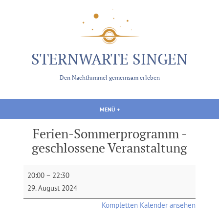
Zum
Inhalt
springen
STERNWARTE SINGEN
Den Nachthimmel gemeinsam erleben
MENÜ
+
AUFGEKLAPPT
ZUGEKLAPPT
Ferien-Sommerprogramm -
geschlossene Veranstaltung
Ferien-
20:00
–
22:30
Sommerprogramm
29. August 2024
-
Kompletten Kalender ansehen
geschlossene