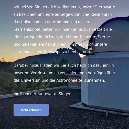
wir heißen Sie herzlich willkommen, unsere Sternwarte
zu besuchen und eine außergewöhnliche Reise durch
das Universum zu unternehmen. In unserer
Sternenkuppel bieten wir Ihnen je nach Jahreszeit die
einzigartige Möglichkeit, den Mond, Planeten, Sterne
und Galaxien am nächtlichen Himmel durch unsere
astronomischen Teleskope zu beobachten.
Darüber hinaus laden wir Sie auch herzlich dazu ein, in
unserem Vereinsraum an verschiedenen Vorträgen über
das Universum und die Astronomie teilzunehmen.
Ihr Team der Sternwarte Singen
Mehr erfahren