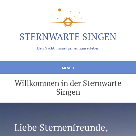
Zum
Inhalt
springen
STERNWARTE SINGEN
Den Nachthimmel gemeinsam erleben
MENÜ
+
AUFGEKLAPPT
ZUGEKLAPPT
Willkommen in der Sternwarte
Singen
Liebe Sternenfreunde,