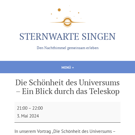
Zum
Inhalt
springen
STERNWARTE SINGEN
Den Nachthimmel gemeinsam erleben
MENÜ
+
AUFGEKLAPPT
ZUGEKLAPPT
Die Schönheit des Universums
– Ein Blick durch das Teleskop
Die
21:00
–
22:00
Schönheit
3. Mai 2024
des
Universums
In unserem Vortrag „Die Schönheit des Universums –