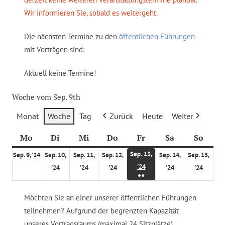
Wir informieren Sie, sobald es weitergeht.
Die nächsten Termine zu den
öffentlichen Führungen
mit Vorträgen sind:
Aktuell keine Termine!
Woche vom Sep. 9th
Monat
Woche
Tag
Zurück
Heute
Weiter
Mo
M
Di
D
Mi
M
Do
D
Fr
F
Sa
S
So
S
o
i
i
o
r
a
o
9
Sep. 13,
Sep. 9, '24
Sep. 10,
Sep. 11,
Sep. 12,
Sep. 14,
Sep. 15,
n
e
t
n
e
m
n
1
.
1
1
1
1
1
'24
'24
'24
'24
'24
'24
t
n
t
n
i
s
n
●●
3
S
0
1
2
4
5
a
s
w
e
t
t
t
(
.
e
.
.
.
.
.
Möchten Sie an einer unserer öffentlichen Führungen
g
t
o
r
a
a
a
2
S
p
S
S
S
S
S
teilnehmen? Aufgrund der begrenzten Kapazität
a
c
s
g
g
g
V
e
t
e
e
e
e
e
unseres Vortragsraums (maximal 24 Sitzplätze)
e